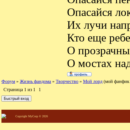
Опасайся ло
Их лучи напр
Кто еще реб
О прозрачных
О мостах на
Форум
»
Жизнь фандома
»
Творчество
»
Мой лорд
(мой фанфик
Страница
1
из
1
1
Copyright MyCorp © 2026