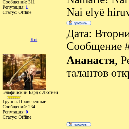
Сообщений:
311
Репутация:
1
Nai elyë hiru
Статус:
Offline
Дата: Вторни
Kot
Сообщение 
Ананастя
, 
талантов от
Эльфийский Бард с Лютней
Группа: Проверенные
Сообщений:
234
Репутация:
0
Статус:
Offline