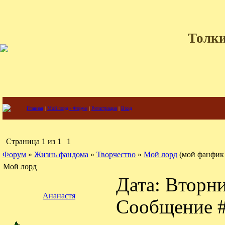
Толки
Главная
|
Мой лорд - Форум
|
Регистрация
|
Вход
Страница
1
из
1
1
Форум
»
Жизнь фандома
»
Творчество
»
Мой лорд
(мой фанфик
Мой лорд
Дата: Вторни
Ананастя
Сообщение 