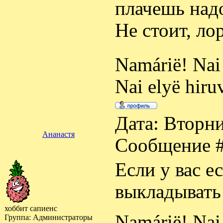
плачешь над
Не стоит, лор
Namárië! Nai 
Nai elyë hiru
Дата: Вторни
Ананастя
Сообщение 
Если у вас е
выкладывать
хоббит сапиенс
Namárië! Nai 
Группа: Администраторы