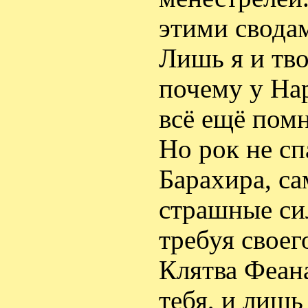
этими свода
Лишь я и тво
почему у На
всё ещё пом
Но рок не сп
Барахира, са
страшные си
требуя своег
Клятва Феана
тебя, и лишь