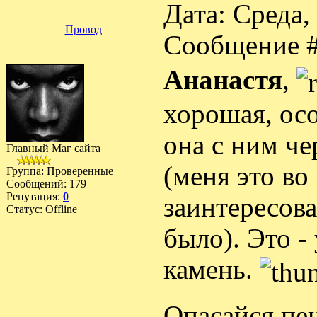
Дата: Среда, 
Провод
Сообщение 
Ананастя
,
хорошая, ос
она с ним че
Главный Маг сайта
(меня это во
Группа: Проверенные
Сообщений:
179
Репутация:
0
заинтересова
Статус:
Offline
было). Это -
камень.
Опасайся пен