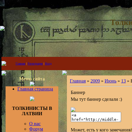
Толки
Главная
|
Регистрация
|
Вход
Меню сайта
Главная
»
2009
»
Июнь
»
13
» 
Главная страница
Баннер
Мы тут баннер сделали :)
ТОЛКИНИСТЫ В
ЛАТВИИ
О нас
Форум
Может, есть у кого замечания/