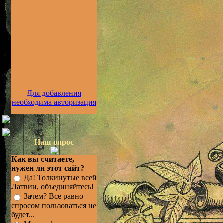
Для добавления
необходима авторизация
Наш опрос
Как вы считаете,
нужен ли этот сайт?
Да! Толкинутые всей
Латвии, объединяйтесь!
Зачем? Все равно
спросом пользоваться не
будет...