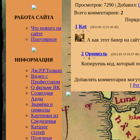
Просмотров: 7290 | Добавил:
Всего комментариев:
2
РАБОТА САЙТА
Порядо
1
Kot
Что нового на
(2011-01-12 21:41:05)
1
сайте
Популярное
А как этот банер на сай
2
Орониэль
(2011-01-13 19:37:48)
0
ИНФОРМАЦИЯ
Копируешь код, который по
Дж.Р.Р.Толкин
Видео с
Добавлять комментарии могут
Профессором
[
Рег
О фильме ВК
Созвездия
Арды
Знамёна и
символы
Картинки из
Средиземья
Каталог
статей
Полезные