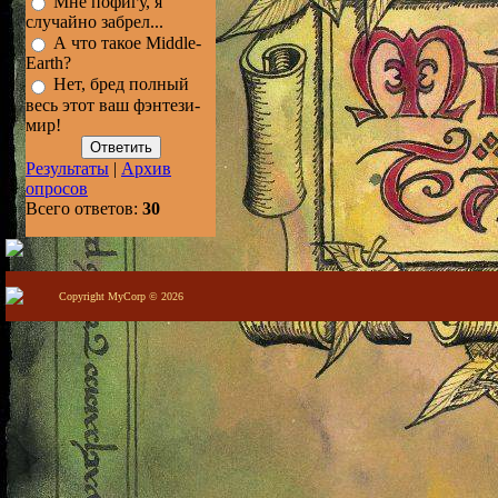
Мне пофигу, я
случайно забрел...
А что такое Middle-
Earth?
Нет, бред полный
весь этот ваш фэнтези-
мир!
Результаты
|
Архив
опросов
Всего ответов:
30
Copyright MyCorp © 2026