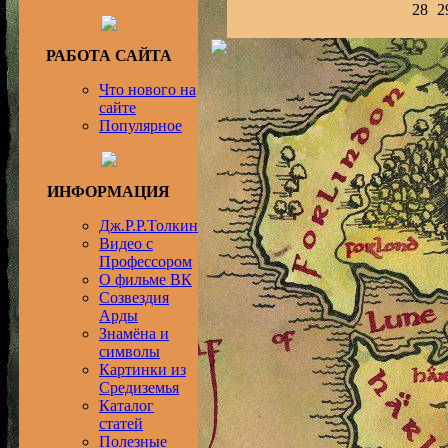
28
2
РАБОТА САЙТА
Что нового на
сайте
Популярное
ИНФОРМАЦИЯ
Дж.Р.Р.Толкин
Видео с
Профессором
О фильме ВК
Созвездия
Арды
Знамёна и
символы
Картинки из
Средиземья
Каталог
статей
Полезные