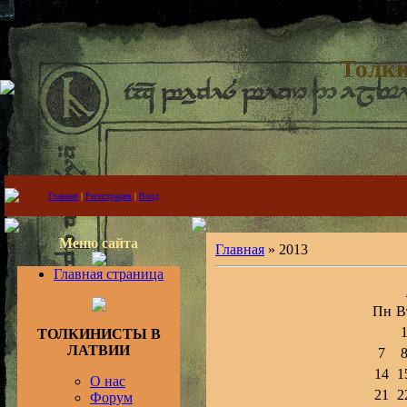
Толки
Главная
|
Регистрация
|
Вход
Меню сайта
Главная
»
2013
Главная страница
Пн
В
ТОЛКИНИСТЫ В
ЛАТВИИ
7
14
1
О нас
21
2
Форум