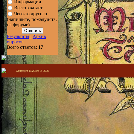
Информации
Всего хватает
Чего-то другого
(напишите, пожалуйста,
на форуме)
Результаты
|
Архив
опросов
Всего ответов:
17
Copyright MyCorp © 2026