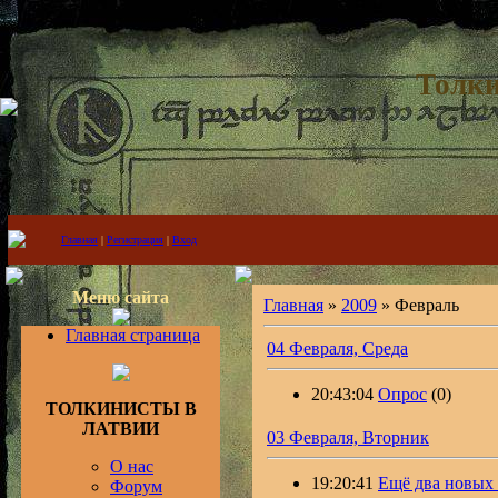
Толки
Главная
|
Регистрация
|
Вход
Меню сайта
Главная
»
2009
»
Февраль
Главная страница
04 Февраля, Среда
20:43:04
Опрос
(0)
ТОЛКИНИСТЫ В
ЛАТВИИ
03 Февраля, Вторник
О нас
19:20:41
Ещё два новых 
Форум