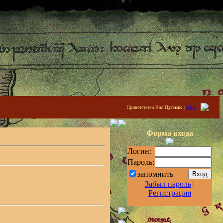
Приветствую Вас
Путник
|
RSS
Форма входа
Логин:
Пароль:
запомнить
Забыл пароль
|
Регистрация