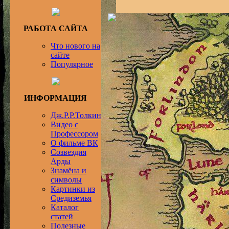
РАБОТА САЙТА
Что нового на
сайте
Популярное
ИНФОРМАЦИЯ
Дж.Р.Р.Толкин
Видео с
Профессором
О фильме ВК
Созвездия
Арды
Знамёна и
символы
Картинки из
Средиземья
Каталог
статей
Полезные