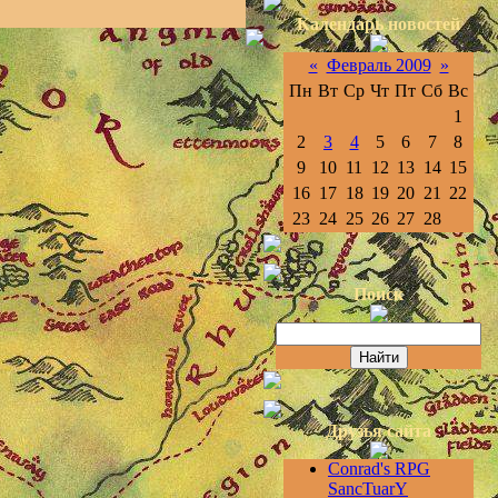
Календарь новостей
«
Февраль 2009
»
Пн
Вт
Ср
Чт
Пт
Сб
Вс
1
2
3
4
5
6
7
8
9
10
11
12
13
14
15
16
17
18
19
20
21
22
23
24
25
26
27
28
Поиск
Друзья сайта
Conrad's RPG
SancTuarY