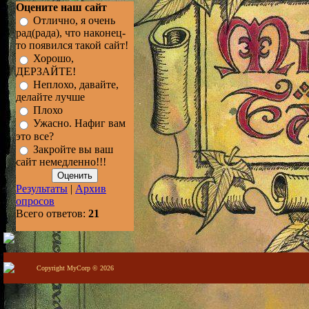
Оцените наш сайт
Отлично, я очень
рад(рада), что наконец-
то появился такой сайт!
Хорошо,
ДЕРЗАЙТЕ!
Неплохо, давайте,
делайте лучше
Плохо
Ужасно. Нафиг вам
это все?
Закройте вы ваш
сайт немедленно!!!
Результаты
|
Архив
опросов
Всего ответов:
21
Copyright MyCorp © 2026