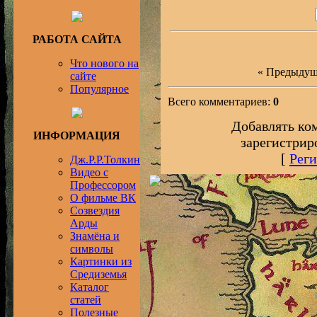
РАБОТА САЙТА
Что нового на
« Предыдущ
сайте
Популярное
Всего комментариев:
0
Добавлять ко
ИНФОРМАЦИЯ
зарегистрир
[
Реги
Дж.Р.Р.Толкин
Видео с
Профессором
О фильме ВК
Созвездия
Арды
Знамёна и
символы
Картинки из
Средиземья
Каталог
статей
Полезные