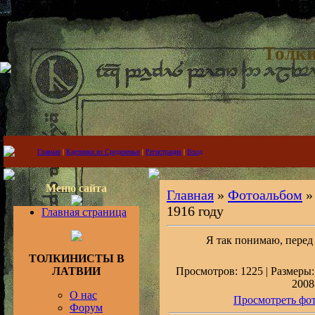
Толки
Главная
|
Картинки из Средиземья
|
Регистрация
|
Вход
Меню сайта
Главная
»
Фотоальбом
1916 году
Главная страница
Я так понимаю, перед 
ТОЛКИНИСТЫ В
ЛАТВИИ
Просмотров: 1225 | Размеры: 
2008
О нас
Просмотреть фот
Форум