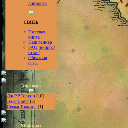
дивности
СВЯЗЬ
Гостевая
книга
Наш баннер
FAQ (вопрос/
ответ)
Обратная
связь
Альбомы
Дж.Р.Р.Толкин
[10]
Эдит Бретт
[2]
Семья Толкина
[1]
Мини-чат