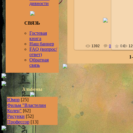
дивности
2009-01-11
СВЯЗЬ
InLiShang
Гостевая
книга
Наш баннер
1392
0
0.0
12
FAQ (вопрос/
ответ)
1
Обратная
связь
Альбомы
Юмор
[25]
Фильм "Властелин
Колец"
[62]
Рисунки
[52]
Профессор
[13]