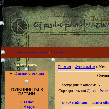
Толки
Главная
|
Картинки из Средиземья
|
Регистрация
|
Вход
Меню сайта
Главная
»
Фотоальбом
» Юмо
Главная страница
Смешн
Фотографий в альбоме:
25
ТОЛКИНИСТЫ В
Сортировать по:
Дате
·
Рейт
ЛАТВИИ
О нас
Отдай свой голос
Школа Айн
Форум