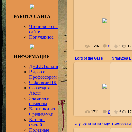
РАБОТА САЙТА
2009-11-29
Орониэль
Что нового на
сайте
Популярное
1646
0
5.0
17
ИНФОРМАЦИЯ
Lord of the Gass
Дж.Р.Р.Толкин
Видео с
Профессором
О фильме ВК
2009-01-26
Созвездия
Орониэль
Арды
Знамёна и
символы
Картинки из
1711
0
5.0
17
Средиземья
Каталог
А у Буша на пальце...
Симпсоны
статей
Полезные