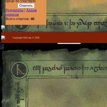
бреде не участвую
Результаты
|
Архив
опросов
Всего ответов:
46
Copyright MyCorp © 2026