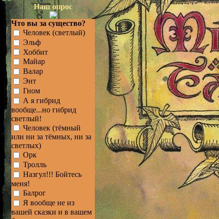
Наш опрос
Что вы за существо?
Человек (светлый)
Эльф
Хоббит
Майар
Валар
Энт
Гном
А я гибрид
вообще...но гибрид
светлый!
Человек (тёмный
или ни за тёмных, ни за
светлых)
Орк
Тролль
Назгул!!! Бойтесь
меня!
Балрог
Я вообще не из
вашей сказки и в вашем