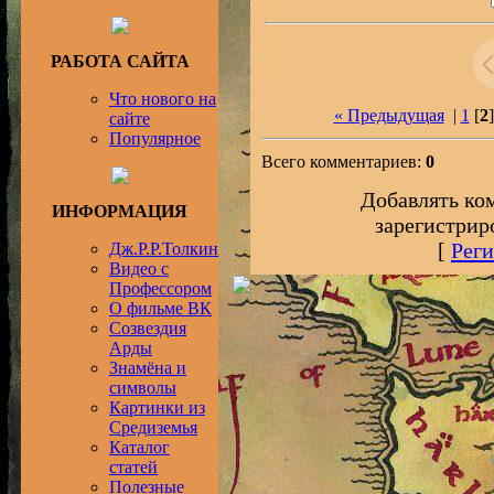
РАБОТА САЙТА
Что нового на
« Предыдущая
|
1
[
2
сайте
Популярное
Всего комментариев:
0
Добавлять ко
ИНФОРМАЦИЯ
зарегистрир
[
Реги
Дж.Р.Р.Толкин
Видео с
Профессором
О фильме ВК
Созвездия
Арды
Знамёна и
символы
Картинки из
Средиземья
Каталог
статей
Полезные