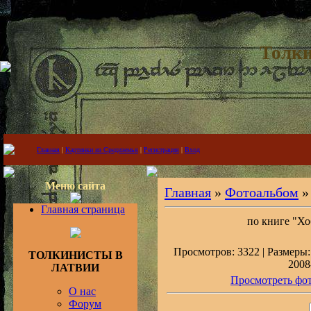
Толки
Главная
|
Картинки из Средиземья
|
Регистрация
|
Вход
Меню сайта
Главная
»
Фотоальбом
Главная страница
по книге "Хо
Просмотров: 3322 | Размеры: 
ТОЛКИНИСТЫ В
2008
ЛАТВИИ
Просмотреть фот
О нас
Форум