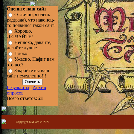
Оцените наш сайт
Отлично, я очень
рад(рада), что наконец-
то появился такой сайт!
Хорошо,
ДЕРЗАЙТЕ!
Неплохо, давайте,
делайте лучше
Плохо
Ужасно. Нафиг вам
это все?
Закройте вы ваш
сайт немедленно!!!
Результаты
|
Архив
опросов
Всего ответов:
21
Copyright MyCorp © 2026