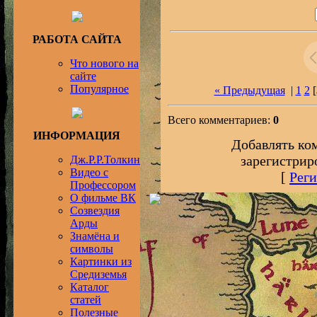
РАБОТА САЙТА
Что нового на
сайте
Популярное
« Предыдущая
|
1
2
[
Всего комментариев:
0
ИНФОРМАЦИЯ
Добавлять ко
зарегистрир
Дж.Р.Р.Толкин
Видео с
[
Реги
Профессором
О фильме ВК
Созвездия
Арды
Знамёна и
символы
Картинки из
Средиземья
Каталог
статей
Полезные