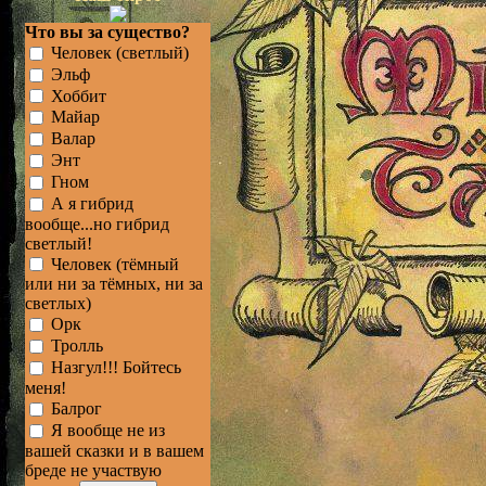
Что вы за существо?
Человек (светлый)
Эльф
Хоббит
Майар
Валар
Энт
Гном
А я гибрид
вообще...но гибрид
светлый!
Человек (тёмный
или ни за тёмных, ни за
светлых)
Орк
Тролль
Назгул!!! Бойтесь
меня!
Балрог
Я вообще не из
вашей сказки и в вашем
бреде не участвую