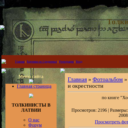
Толки
Главная
|
Картинки из Средиземья
|
Регистрация
|
Вход
Меню сайта
Главная
»
Фотоальбом
и окрестности
Главная страница
по книге "Хо
ТОЛКИНИСТЫ В
ЛАТВИИ
Просмотров: 2196 | Размеры: 
2008
О нас
Просмотреть фот
Форум